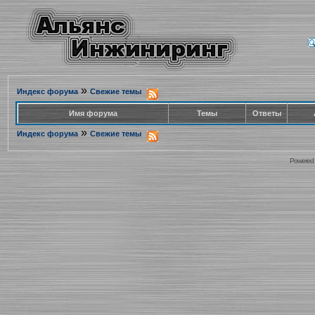
»
Индекс форума
Свежие темы
Имя форума
Темы
Ответы
»
Индекс форума
Свежие темы
Powered