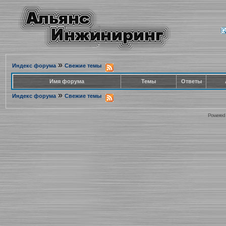
»
Индекс форума
Свежие темы
Имя форума
Темы
Ответы
»
Индекс форума
Свежие темы
Powered