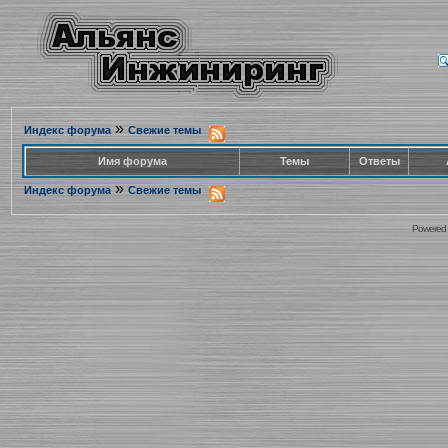
»
Индекс форума
Свежие темы
Имя форума
Темы
Ответы
»
Индекс форума
Свежие темы
Powered