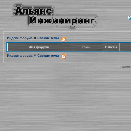
»
Индекс форума
Свежие темы
Имя форума
Темы
Ответы
»
Индекс форума
Свежие темы
Powered