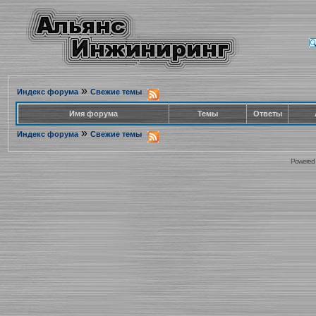
»
Индекс форума
Свежие темы
Имя форума
Темы
Ответы
»
Индекс форума
Свежие темы
Powered