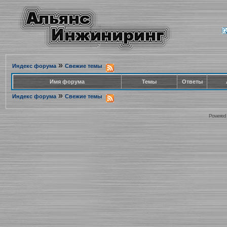
»
Индекс форума
Свежие темы
Имя форума
Темы
Ответы
»
Индекс форума
Свежие темы
Powered