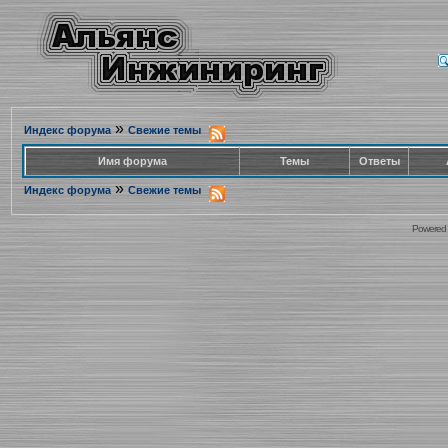
»
Индекс форума
Свежие темы
Имя форума
Темы
Ответы
»
Индекс форума
Свежие темы
Powered