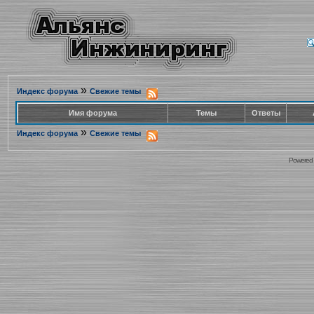
»
Индекс форума
Свежие темы
Имя форума
Темы
Ответы
»
Индекс форума
Свежие темы
Powered