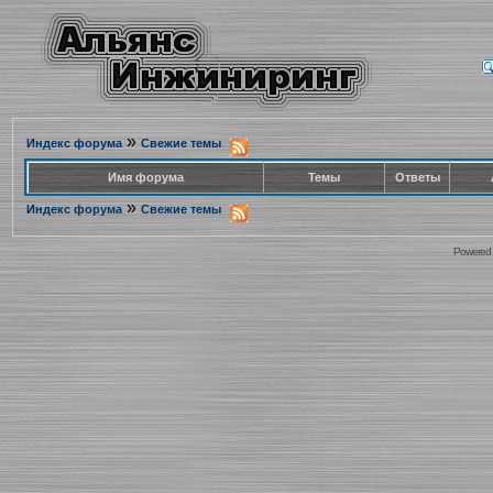
»
Индекс форума
Свежие темы
Имя форума
Темы
Ответы
»
Индекс форума
Свежие темы
Powered