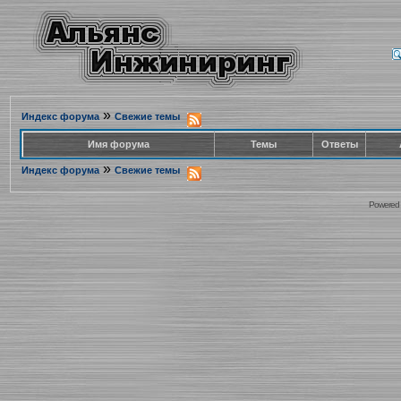
»
Индекс форума
Свежие темы
Имя форума
Темы
Ответы
»
Индекс форума
Свежие темы
Powered