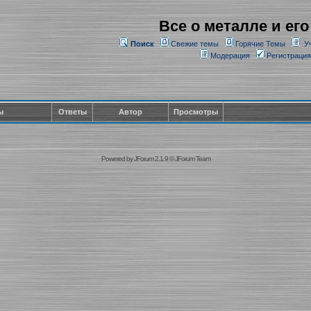
Все о металле и его
Поиск
Свежие темы
Горячие Темы
У
Модерация
Регистрация
ы
Ответы
Автор
Просмотры
Powered by
JForum 2.1.9
©
JForum Team