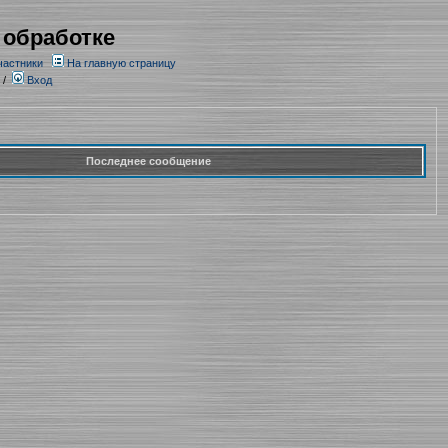
 обработке
частники
На главную страницу
/
Вход
Последнее сообщение