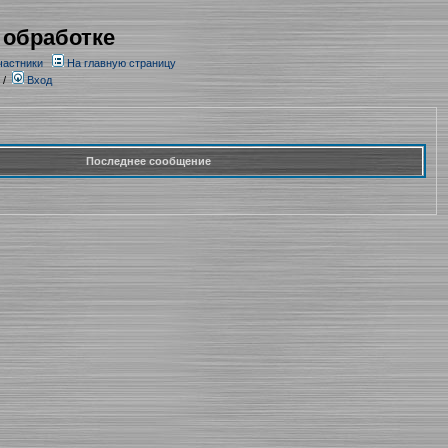
 обработке
частники
На главную страницу
/
Вход
Последнее сообщение