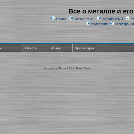
Все о металле и его
Поиск
Свежие темы
Горячие Темы
У
Модерация
Регистрация
ы
Ответы
Автор
Просмотры
Powered by
JForum 2.1.9
©
JForum Team