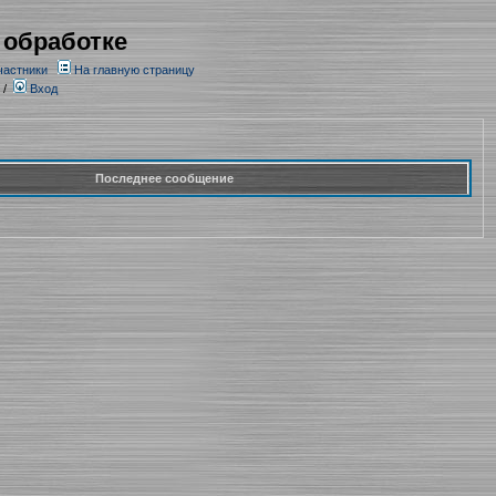
 обработке
частники
На главную страницу
/
Вход
Последнее сообщение