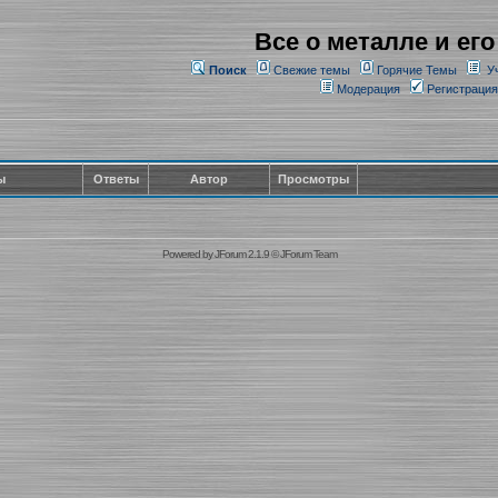
Все о металле и его
Поиск
Свежие темы
Горячие Темы
У
Модерация
Регистрация
ы
Ответы
Автор
Просмотры
Powered by
JForum 2.1.9
©
JForum Team