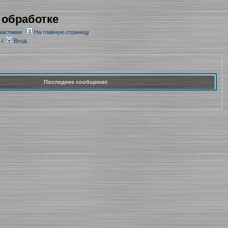
 обработке
частники
На главную страницу
/
Вход
Последнее сообщение