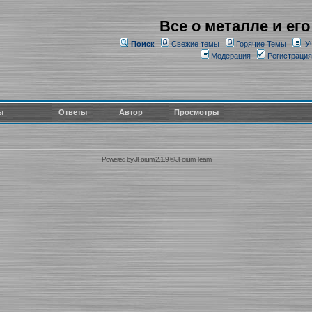
Все о металле и его
Поиск
Свежие темы
Горячие Темы
У
Модерация
Регистрация
ы
Ответы
Автор
Просмотры
Powered by
JForum 2.1.9
©
JForum Team