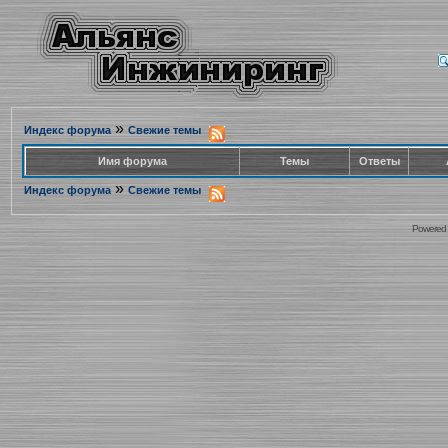
»
Индекс форума
Свежие темы
Имя форума
Темы
Ответы
»
Индекс форума
Свежие темы
Powered