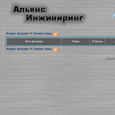
»
Индекс форума
Свежие темы
Имя форума
Темы
Ответы
»
Индекс форума
Свежие темы
Powered