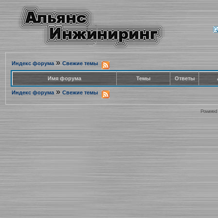
»
Индекс форума
Свежие темы
Имя форума
Темы
Ответы
»
Индекс форума
Свежие темы
Powered