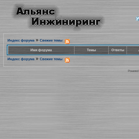
»
Индекс форума
Свежие темы
Имя форума
Темы
Ответы
»
Индекс форума
Свежие темы
Powered