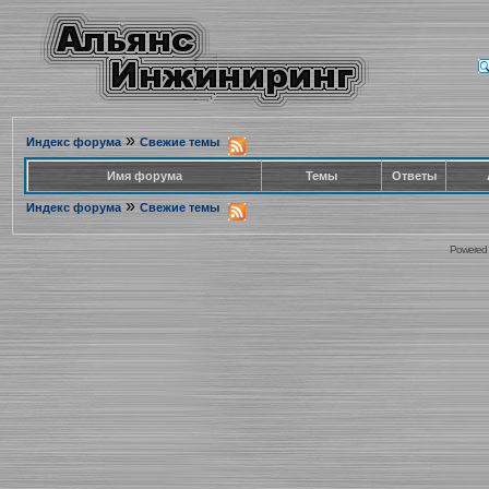
»
Индекс форума
Свежие темы
Имя форума
Темы
Ответы
»
Индекс форума
Свежие темы
Powered