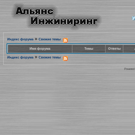
»
Индекс форума
Свежие темы
Имя форума
Темы
Ответы
»
Индекс форума
Свежие темы
Powered