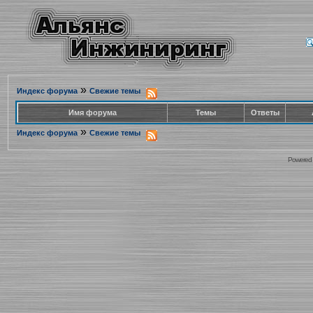
»
Индекс форума
Свежие темы
Имя форума
Темы
Ответы
»
Индекс форума
Свежие темы
Powered