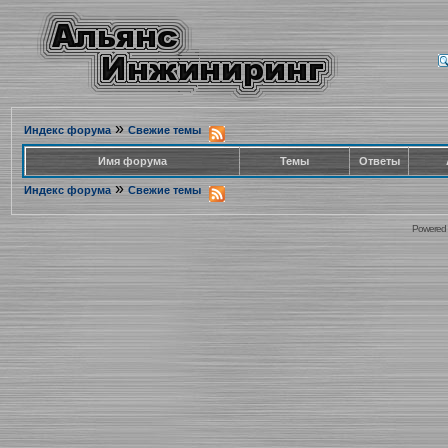
»
Индекс форума
Свежие темы
Имя форума
Темы
Ответы
»
Индекс форума
Свежие темы
Powered