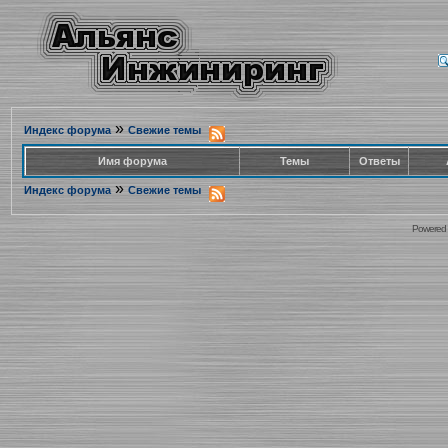
»
Индекс форума
Свежие темы
Имя форума
Темы
Ответы
»
Индекс форума
Свежие темы
Powered