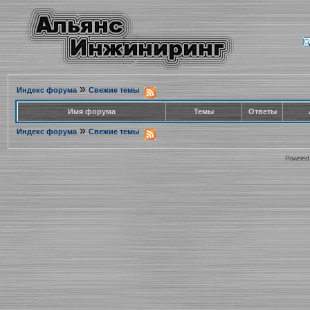
»
Индекс форума
Свежие темы
Имя форума
Темы
Ответы
»
Индекс форума
Свежие темы
Powered