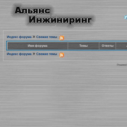
»
Индекс форума
Свежие темы
Имя форума
Темы
Ответы
»
Индекс форума
Свежие темы
Powered