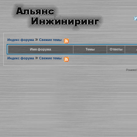
»
Индекс форума
Свежие темы
Имя форума
Темы
Ответы
»
Индекс форума
Свежие темы
Powered