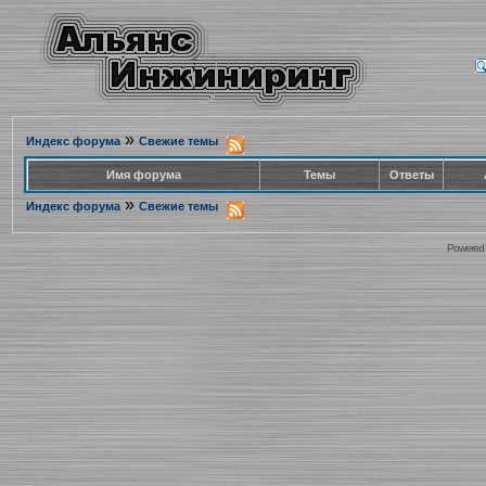
»
Индекс форума
Свежие темы
Имя форума
Темы
Ответы
»
Индекс форума
Свежие темы
Powered