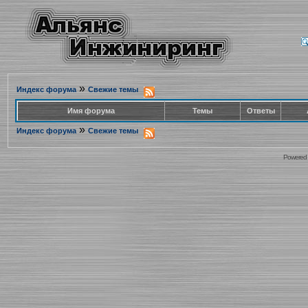
»
Индекс форума
Свежие темы
Имя форума
Темы
Ответы
»
Индекс форума
Свежие темы
Powered