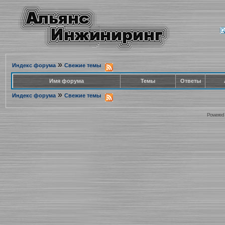
»
Индекс форума
Свежие темы
Имя форума
Темы
Ответы
»
Индекс форума
Свежие темы
Powered