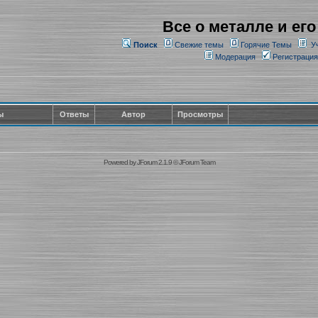
Все о металле и его
Поиск
Свежие темы
Горячие Темы
У
Модерация
Регистрация
ы
Ответы
Автор
Просмотры
Powered by
JForum 2.1.9
©
JForum Team