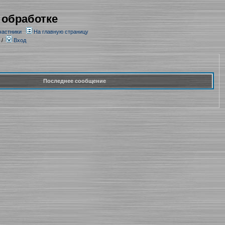
 обработке
частники
На главную страницу
/
Вход
Последнее сообщение