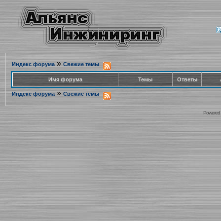
»
Индекс форума
Свежие темы
Имя форума
Темы
Ответы
»
Индекс форума
Свежие темы
Powered