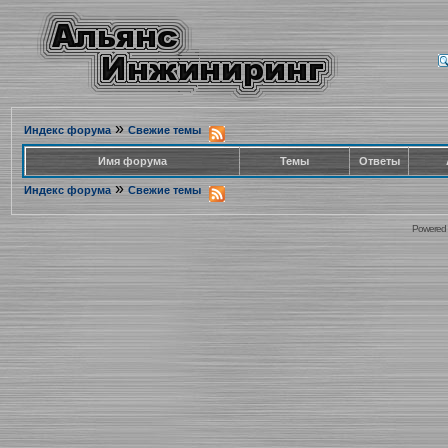
»
Индекс форума
Свежие темы
Имя форума
Темы
Ответы
»
Индекс форума
Свежие темы
Powered