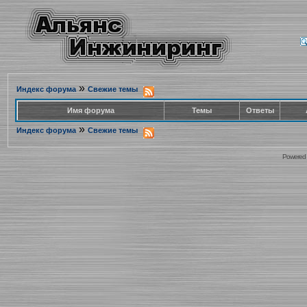
»
Индекс форума
Свежие темы
Имя форума
Темы
Ответы
»
Индекс форума
Свежие темы
Powered