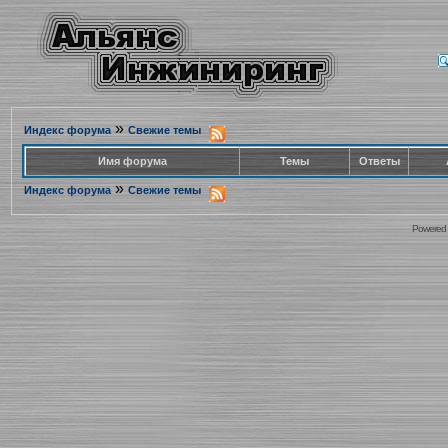
»
Индекс форума
Свежие темы
Имя форума
Темы
Ответы
»
Индекс форума
Свежие темы
Powered