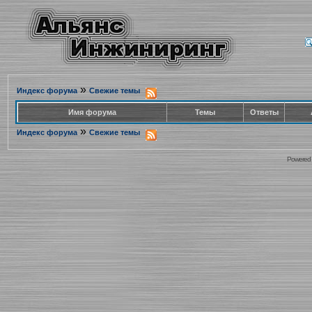
»
Индекс форума
Свежие темы
Имя форума
Темы
Ответы
»
Индекс форума
Свежие темы
Powered