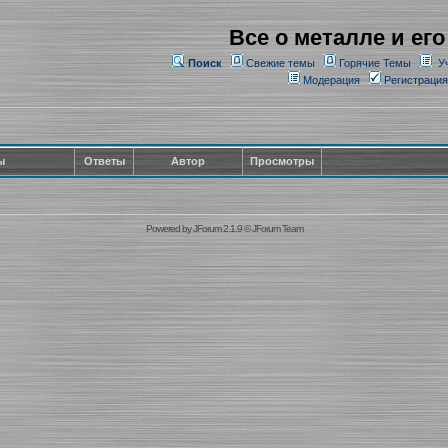
Все о металле и его
Поиск
Свежие темы
Горячие Темы
У
Модерация
Регистрация
ы
Ответы
Автор
Просмотры
Powered by
JForum 2.1.9
©
JForum Team