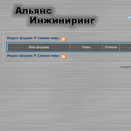
»
Индекс форума
Свежие темы
Имя форума
Темы
Ответы
»
Индекс форума
Свежие темы
Powered