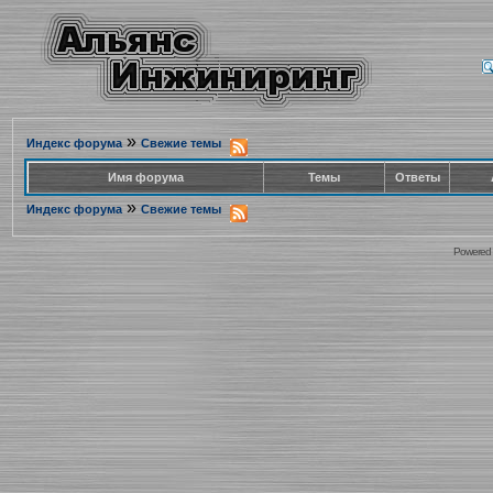
»
Индекс форума
Свежие темы
Имя форума
Темы
Ответы
»
Индекс форума
Свежие темы
Powered