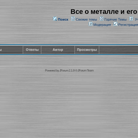
Все о металле и его
Поиск
Свежие темы
Горячие Темы
У
Модерация
Регистрация
ы
Ответы
Автор
Просмотры
Powered by
JForum 2.1.9
©
JForum Team