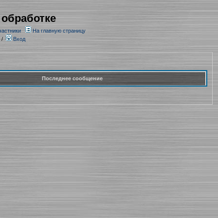
 обработке
частники
На главную страницу
/
Вход
Последнее сообщение