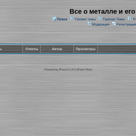
Все о металле и его
Поиск
Свежие темы
Горячие Темы
У
Модерация
Регистрация
ы
Ответы
Автор
Просмотры
Powered by
JForum 2.1.9
©
JForum Team