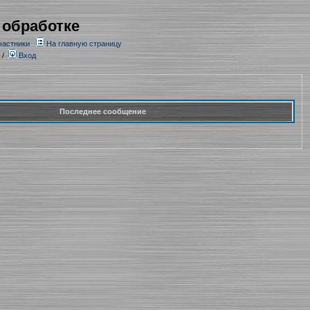
 обработке
частники
На главную страницу
/
Вход
Последнее сообщение