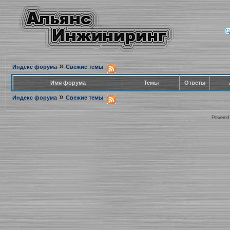
»
Индекс форума
Свежие темы
Имя форума
Темы
Ответы
»
Индекс форума
Свежие темы
Powered