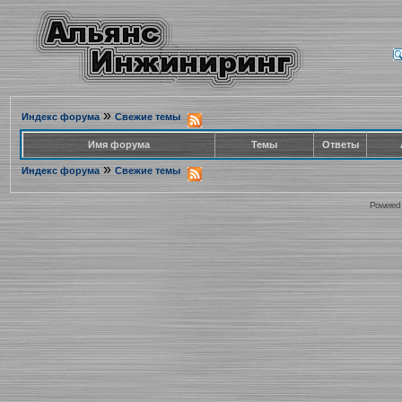
»
Индекс форума
Свежие темы
Имя форума
Темы
Ответы
»
Индекс форума
Свежие темы
Powered