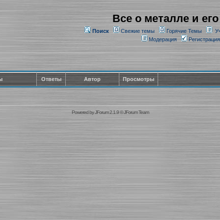
Все о металле и его
Поиск
Свежие темы
Горячие Темы
У
Модерация
Регистрация
ы
Ответы
Автор
Просмотры
Powered by
JForum 2.1.9
©
JForum Team