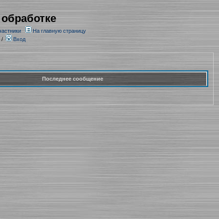
 обработке
частники
На главную страницу
/
Вход
Последнее сообщение