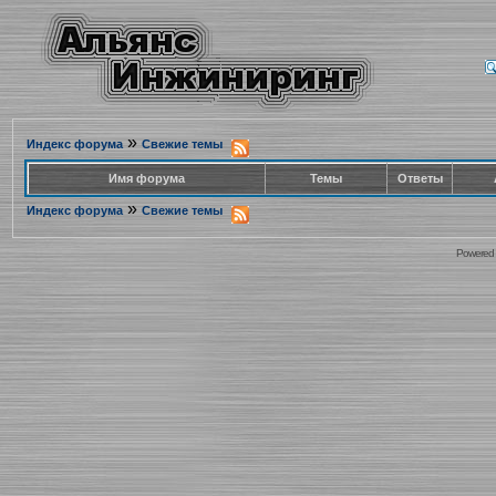
»
Индекс форума
Свежие темы
Имя форума
Темы
Ответы
»
Индекс форума
Свежие темы
Powered