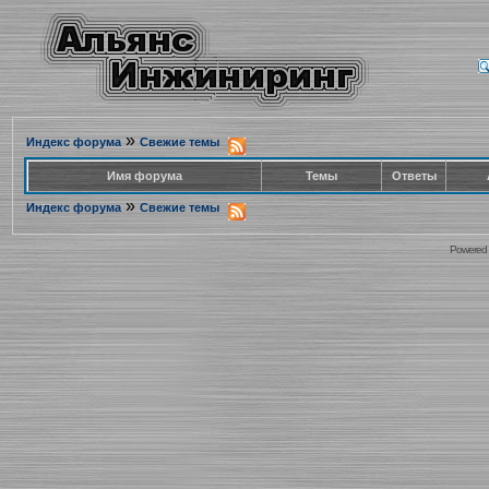
»
Индекс форума
Свежие темы
Имя форума
Темы
Ответы
»
Индекс форума
Свежие темы
Powered