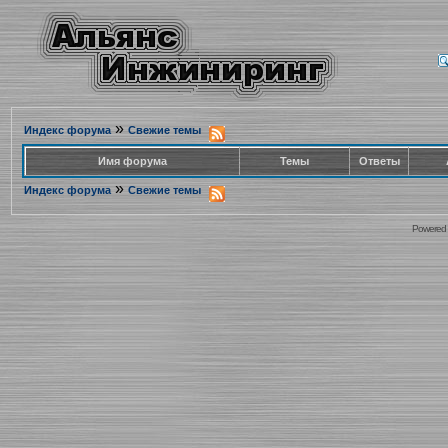
»
Индекс форума
Свежие темы
Имя форума
Темы
Ответы
»
Индекс форума
Свежие темы
Powered