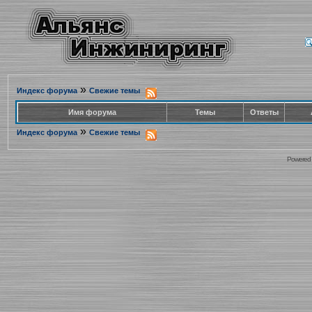
»
Индекс форума
Свежие темы
Имя форума
Темы
Ответы
»
Индекс форума
Свежие темы
Powered