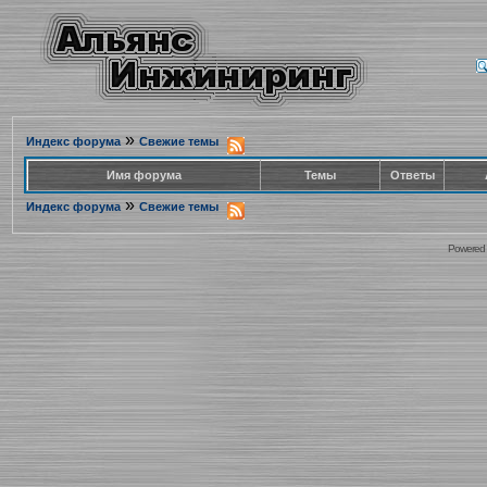
»
Индекс форума
Свежие темы
Имя форума
Темы
Ответы
»
Индекс форума
Свежие темы
Powered