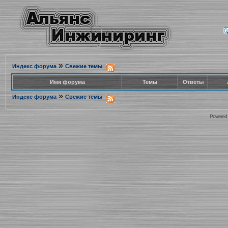
»
Индекс форума
Свежие темы
Имя форума
Темы
Ответы
»
Индекс форума
Свежие темы
Powered