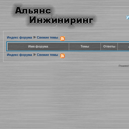
»
Индекс форума
Свежие темы
Имя форума
Темы
Ответы
»
Индекс форума
Свежие темы
Powered